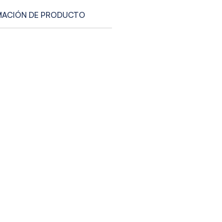
MACIÓN DE PRODUCTO
L INSTALACION: Diseñado
r fácil de instalar sin
dad de herramientas
ales. ¡Protege tus
ores de manera sencilla y
a!
OLUCION 100%
IZADA: Si no está
echo, ofrecemos una
ía de devolución completa
dias naturales.