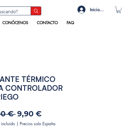
Iniciar sesión
CONÓCENOS
CONTACTO
FAQ
LANTE TÉRMICO
A CONTROLADOR
RIEGO
Precio
Precio
00 € 
9,90 €
de
 incluido
|
Precios solo España
oferta