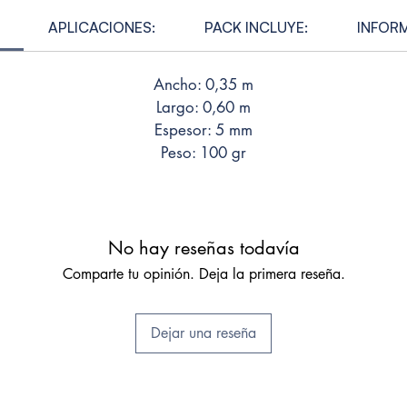
APLICACIONES:
PACK INCLUYE:
INFOR
✅ FACI
para se
Ancho: 0,35 m
necesi
Largo: 0,60 m
especi
contad
Espesor: 5 mm
efectiv
Peso: 100 gr
✅ DEV
GARANT
satisf
No hay reseñas todavía
garant
Comparte tu opinión. Deja la primera reseña.
en 30 
Dejar una reseña