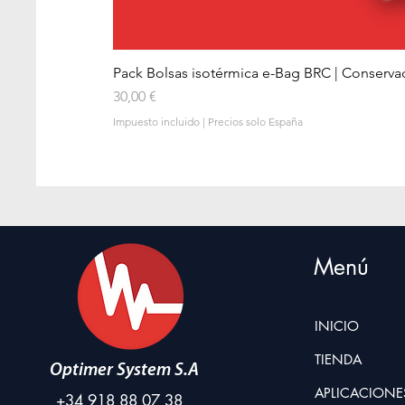
Pack Bolsas isotérmica e-Bag BRC | Conserva
Precio
30,00 €
Impuesto incluido
|
Precios solo España
Menú
INICIO
TIENDA
Optimer System S.A
APLICACIONE
+34 918 88 07 38