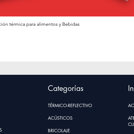
Vista rápida
ción térmica para alimentos y Bebidas
Categorías
In
TÉRMICO-REFLECTIVO
AC
ACÚSTICOS
AT
CL
S
BRIC
O
LAJE