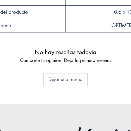
ecológ
térmic
del producto
0.6 x 1
proyec
constr
cante
OPTIME
larga v
No hay reseñas todavía
Comparte tu opinión. Deja la primera reseña.
Dejar una reseña