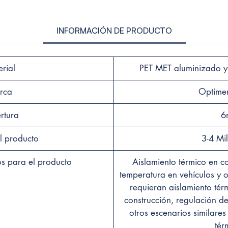
Hecho 
tecnol
produc
INFORMACIÓN DE PRODUCTO
aislac
contra 
ayuda 
rial
PET MET aluminizado y 
el con
rca
Optime
✅ INS
HERRA
rtura
6
térmic
rápida
l producto
3-4 Mi
puedas 
pared,
 para el producto
Aislamiento térmico en c
camper
temperatura en vehículos y o
requieran aislamiento tér
✅SOLU
construcción, regulación d
DURAD
otros escenarios similare
térmic
tér