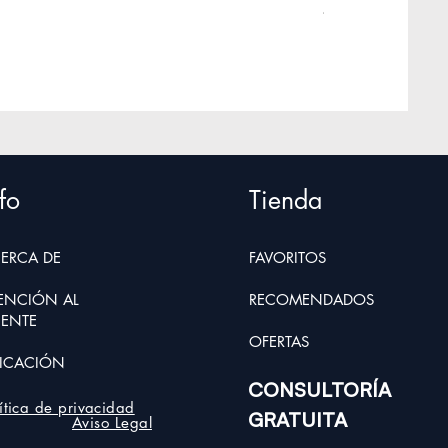
Precio
45,00 €
Impuesto incluido
|
Pre
fo
Tienda
ERCA D
E
FAVORITOS
ENCIÓN AL
RECOMENDADOS
IENTE
OFER
TAS
ICACIÓN
CONSULTORÍA
lítica de privacidad
GRATUITA
Aviso Legal