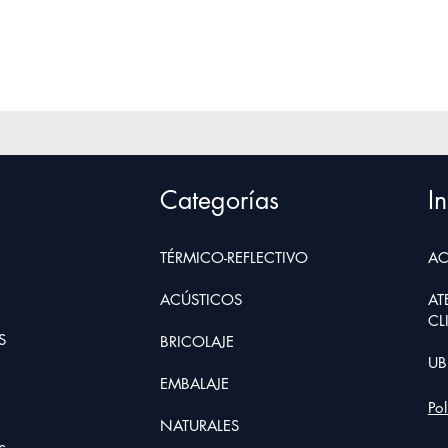
Categorías
In
TÉRMICO-REFLECTIVO
AC
ACÚSTICOS
AT
CL
S
BRIC
O
LAJE
UB
EMBALAJE
Po
NATURALE
S