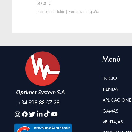
Precio
30,00 €
Impuesto incluido
|
Precios solo España
Menú
INICIO
TIENDA
Optimer System S.A
APLICACIONE
+34 918 88 07 38
GAMAS
VENTAJAS