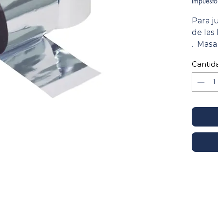
Impuesto
Para j
de las
. Masa
adhere
Cantid