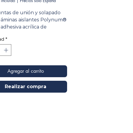
 incluido
|
Precios solo España
untas de unión y solapado
 láminas aislantes Polynum®
 adhesiva acrílica de
ncia superior.
ad
*
Agregar al carrito
Realizar compra