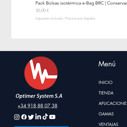
Pack Bolsas isotérmica e-Bag BRC | Conserva
Precio
30,00 €
Impuesto incluido
|
Precios solo España
Menú
INICIO
TIENDA
Optimer System S.A
APLICACIONE
+34 918 88 07 38
GAMAS
VENTAJAS