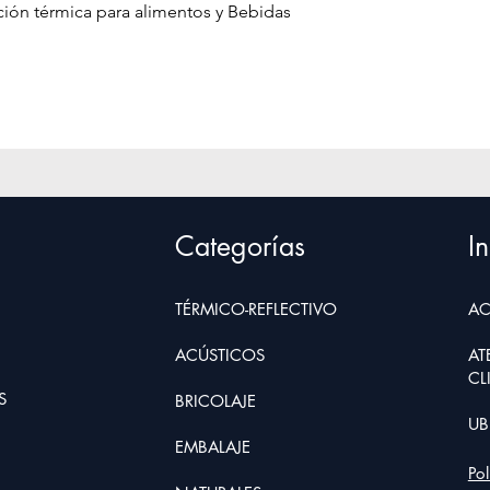
Vista rápida
ción térmica para alimentos y Bebidas
Categorías
In
TÉRMICO-REFLECTIVO
AC
ACÚSTICOS
AT
CL
S
BRIC
O
LAJE
UB
EMBALAJE
Po