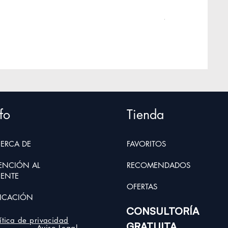
Protector de Sue
Precio
45,00 €
Impuesto incluido
|
Pre
fo
Tienda
ERCA D
E
FAVORITOS
ENCIÓN AL
RECOMENDADOS
IENTE
OFER
TAS
ICACIÓN
CONSULTORÍA
lítica de privacidad
GRATUITA
Aviso Legal