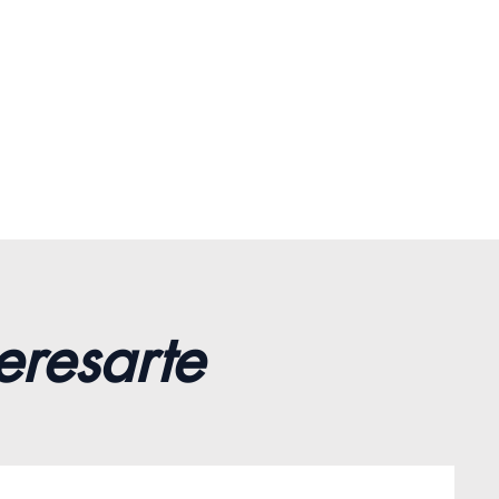
OLUCION 100%
IZADA: Si no está
echo, ofrecemos una
ía de devolución completa
dias naturales.
eresarte