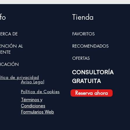
fo
Tienda
ERCA D
E
FAVORITOS
ENCIÓN AL
RECOMENDADOS
IENTE
OFER
TAS
ICACIÓN
CONSULTORÍA
lítica de privacidad
GRATUITA
Aviso Legal
Política de Cookies
Reserva ahora
Términos y
Condiciones
Formularios Web