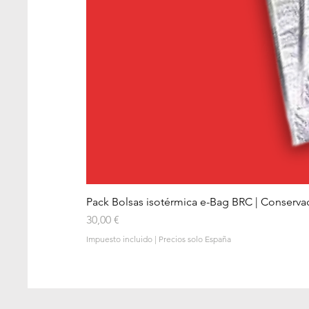
Pack Bolsas isotérmica e-Bag BRC | Conserva
Precio
30,00 €
Impuesto incluido
|
Precios solo España