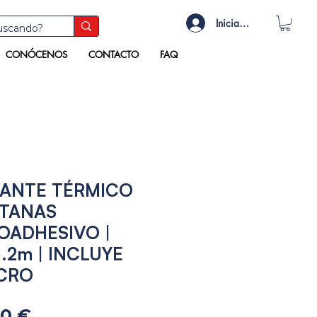
Iniciar sesión
CONÓCENOS
CONTACTO
FAQ
LANTE TÉRMICO
TANAS
OADHESIVO |
1.2m | INCLUYE
CRO
Precio
50 €