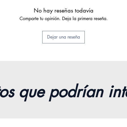
No hay reseñas todavía
✅ DEV
Comparte tu opinión. Deja la primera reseña.
GARANT
satisf
garant
Dejar una reseña
en 30 
os que podrían int