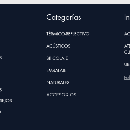
Categorías
In
TÉRMICO-REFLECTIVO
AC
ACÚSTICOS
AT
CL
S
BRIC
O
LAJE
UB
EMBALAJE
Po
NATURALE
S
S
ACCESORIOS
SEJOS
S