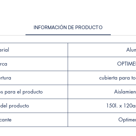
una so
plazo.
✅ IMP
INFORMACIÓN DE PRODUCTO
Nuestr
imperm
a la h
rial
Alu
filtra
Además
rca
OPTIM
garant
ser re
rtura
cubierta para t
✅ INS
 para el producto
Aislamien
Nuestr
ventana
del producto
150l. x 120a
fácil i
cante
Optime
doble 
instru
seguir.