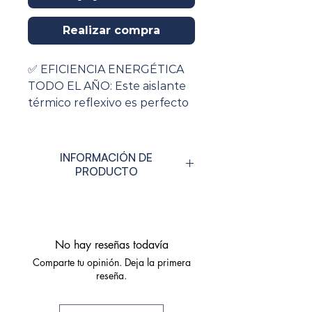
Realizar compra
✅ EFICIENCIA ENERGÉTICA
TODO EL AÑO: Este aislante
térmico reflexivo es perfecto
para aislar tu casa por dentro.
Reduce el frío en invierno y
mantiene tu hogar fresco en
INFORMACIÓN DE
verano. Ideal para usar en
PRODUCTO
techo, paredes y ventanas.
Material
Aluminio y
✅ FÁCIL DE INSTALAR EN
Burbujas de
CUALQUIER ESPACIO: Viene
polietileno
No hay reseñas todavía
en un práctico rollo aislante
Comparte tu opinión. Deja la primera
térmico que puedes colocar
Marca
Optimer System
reseña.
fácilmente en paredes,
techos y ventanas de tu
Cobertura
9m²