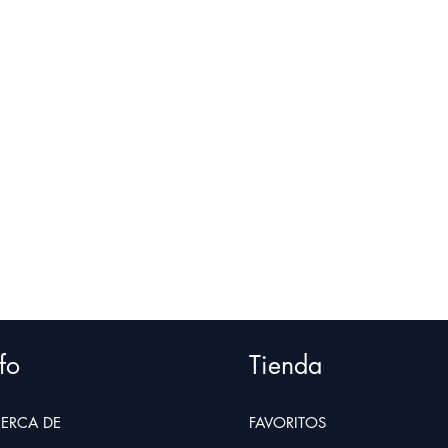
fo
Tienda
ERCA D
E
FAVORITOS