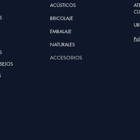
ACÚSTICOS
AT
CL
S
BRIC
O
LAJE
UB
EMBALAJE
Po
NATURALE
S
S
ACCESORIOS
SEJOS
S