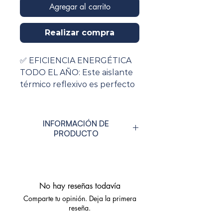
Agregar al carrito
Realizar compra
✅ EFICIENCIA ENERGÉTICA
TODO EL AÑO: Este aislante
térmico reflexivo es perfecto
para aislar tu casa por dentro.
Reduce el frío en invierno y
mantiene tu hogar fresco en
INFORMACIÓN DE
verano. Ideal para usar en
PRODUCTO
techo, paredes y ventanas.
Material
Aluminio y
✅ FÁCIL DE INSTALAR EN
Burbujas de
CUALQUIER ESPACIO: Viene
polietileno
No hay reseñas todavía
en un práctico rollo aislante
Comparte tu opinión. Deja la primera
térmico que puedes colocar
Marca
Optimer System
reseña.
fácilmente en paredes,