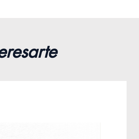
MIENTAS: Nuestro aislante
o se monta de manera
 sin herramientas para que
aislar tu casa, buhardilla,
 techo, ventana, radiador,
, furgoneta, etc
eresarte