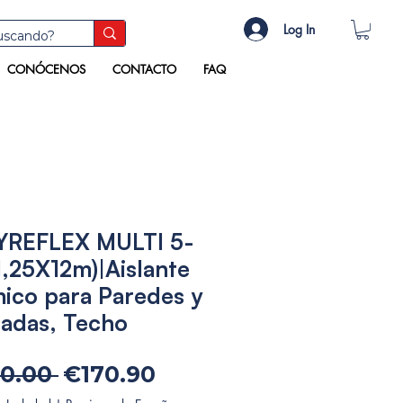
Log In
CONÓCENOS
CONTACTO
FAQ
YREFLEX MULTI 5-
1,25X12m)|Aislante
ico para Paredes y
adas, Techo
Regular
Sale
0.00 
€170.90
Price
Price