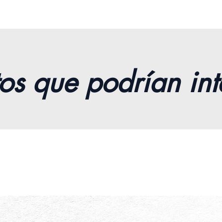
HERRA
térmic
rápida
puedas 
pared,
camper
os que podrían int