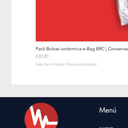
Pack Bolsas isotérmica e-Bag BRC | Conserva
Price
€30.00
Sales Tax Included
|
Precios solo España
Menú