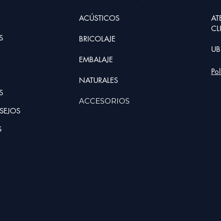
ACÚSTICOS
AT
CL
S
BRIC
O
LAJE
UB
EMBALAJE
Po
NATURALE
S
S
ACCESORIOS
SEJOS
S