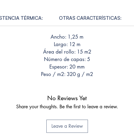
Sistem
madera
industr
STENCIA TÉRMICA:
OTRAS CARACTERÍSTICAS:
✅ VENT
calor 
Ancho: 1,25 m
conduc
Largo: 12 m
longit
la est
Área del rollo: 15 m2
aire in
Número de capas: 5
de pol
Espesor: 20 mm
dentro
Peso / m2: 320 g / m2
prolife
hongos
proteg
No Reviews Yet
emisivi
Share your thoughts. Be the first to leave a review.
garant
de aisl
instalar
Leave a Review
✅ INS