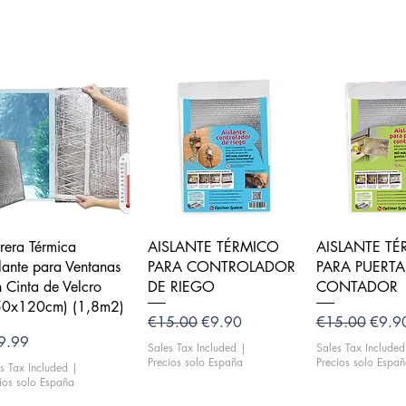
Quick View
Quick View
Quick V
rera Térmica
AISLANTE TÉRMICO
AISLANTE T
lante para Ventanas
PARA CONTROLADOR
PARA PUERTA
 Cinta de Velcro
DE RIEGO
CONTADOR
50x120cm) (1,8m2)
Regular Price
Sale Price
Regular Price
Sale P
€15.00
€9.90
€15.00
€9.9
ce
9.99
Sales Tax Included
|
Sales Tax Included
Precios solo España
Precios solo Espa
s Tax Included
|
ios solo España