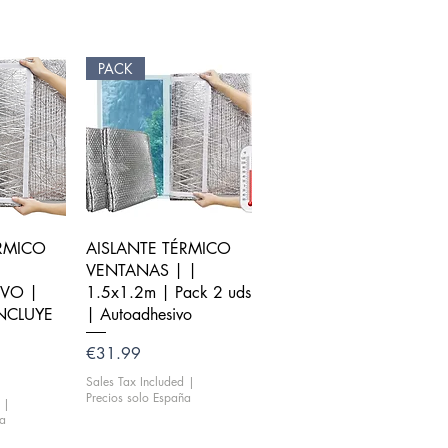
PACK
iew
Quick View
ÉRMICO
AISLANTE TÉRMICO
VENTANAS | |
VO |
1.5x1.2m | Pack 2 uds
INCLUYE
| Autoadhesivo
Price
€31.99
Sales Tax Included
|
Precios solo España
|
ña