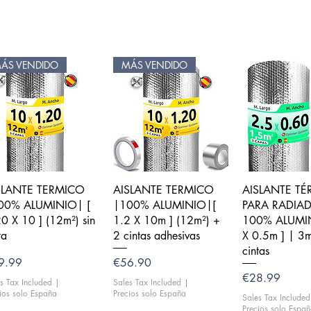
ÁS VENDIDO
MÁS VENDIDO
Quick View
Quick View
Quick V
SLANTE TERMICO
AISLANTE TERMICO
AISLANTE T
00% ALUMINIO| [
|100% ALUMINIO|[
PARA RADIA
0 X 10 ] (12m²) sin
1.2 X 10m ] (12m²) +
100% ALUMI
ta
2 cintas adhesivas
X 0.5m ] | 3
cintas
ce
Price
9.99
€56.90
Price
€28.99
s Tax Included
|
Sales Tax Included
|
ios solo España
Precios solo España
Sales Tax Included
Precios solo Espa