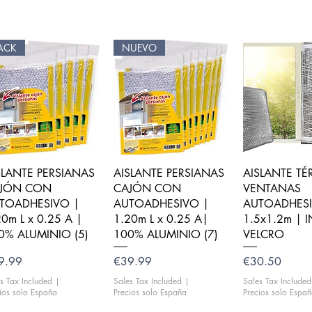
ACK
NUEVO
Quick View
Quick View
Quick V
SLANTE PERSIANAS
AISLANTE PERSIANAS
AISLANTE T
JÓN CON
CAJÓN CON
VENTANAS
TOADHESIVO |
AUTOADHESIVO |
AUTOADHESI
20m L x 0.25 A |
1.20m L x 0.25 A|
1.5x1.2m | 
0% ALUMINIO (5)
100% ALUMINIO (7)
VELCRO
ce
Price
Price
9.99
€39.99
€30.50
s Tax Included
|
Sales Tax Included
|
Sales Tax Included
ios solo España
Precios solo España
Precios solo Espa