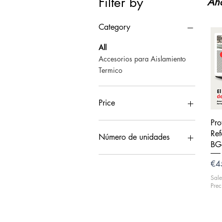
Filter by
Aho
Category
All
Accesorios para Aislamiento
Termico
Price
Pro
€2
€57
Re
Número de unidades
BG
Pri
€4
Sale
Prec