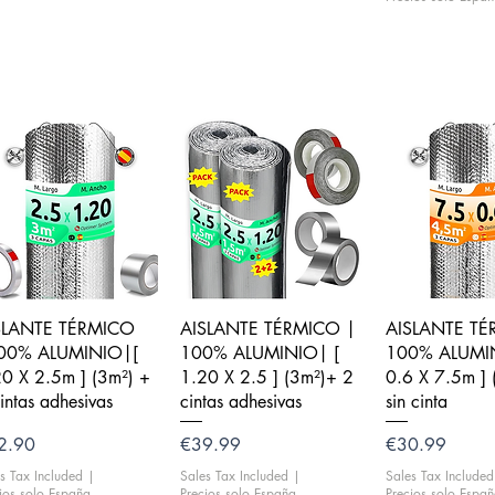
Quick View
Quick View
Quick V
SLANTE TÉRMICO
AISLANTE TÉRMICO |
AISLANTE TÉ
00% ALUMINIO|[
100% ALUMINIO| [
100% ALUMIN
0 X 2.5m ] (3m²) +
1.20 X 2.5 ] (3m²)+ 2
0.6 X 7.5m ] 
intas adhesivas
cintas adhesivas
sin cinta
ce
Price
Price
2.90
€39.99
€30.99
s Tax Included
|
Sales Tax Included
|
Sales Tax Included
ios solo España
Precios solo España
Precios solo Espa