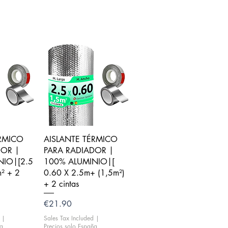
iew
Quick View
ÉRMICO
AISLANTE TÉRMICO
DOR |
PARA RADIADOR |
NIO|[2.5
100% ALUMINIO|[
m² + 2
0.60 X 2.5m+ (1,5m²)
+ 2 cintas
Price
€21.90
|
Sales Tax Included
|
ña
Precios solo España