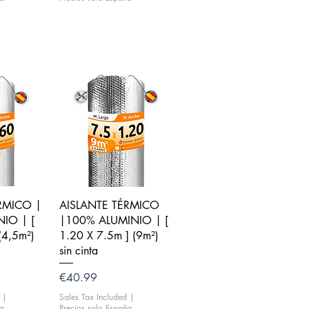
iew
Quick View
RMICO |
AISLANTE TÉRMICO
IO | [
|100% ALUMINIO | [
(4,5m²)
1.20 X 7.5m ] (9m²)
sin cinta
Price
€40.99
|
Sales Tax Included
|
ña
Precios solo España