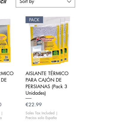
cil
Sort by
PACK
iew
Quick View
ÉRMICO
AISLANTE TÉRMICO
 DE
PARA CAJÓN DE
PERSIANAS (Pack 3
Unidades)
rice
Price
0
€22.99
|
Sales Tax Included
|
ña
Precios solo España