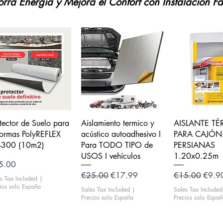
rra Energía y Mejora el Confort con Instalación Fá
Quick View
Quick View
Quick V
tector de Suelo para
Aislamiento termico y
AISLANTE T
formas PolyREFLEX
acústico autoadhesivo I
PARA CAJÓN
-300 (10m2)
Para TODO TIPO de
PERSIANAS
USOS I vehículos
1.20x0.25m
ce
5.00
Regular Price
Sale Price
Regular Price
Sale P
€25.00
€17.99
€15.00
€9.9
s Tax Included
|
ios solo España
Sales Tax Included
|
Sales Tax Included
Precios solo España
Precios solo Espa