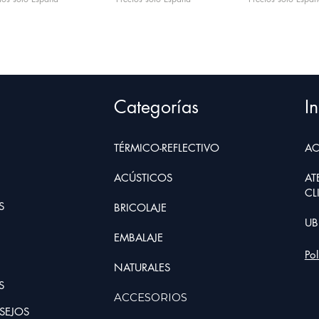
Categorías
In
TÉRMICO-REFLECTIVO
AC
ACÚSTICOS
AT
CL
S
BRIC
O
LAJE
UB
EMBALAJE
Po
NATURALE
S
S
ACCESORIOS
SEJOS