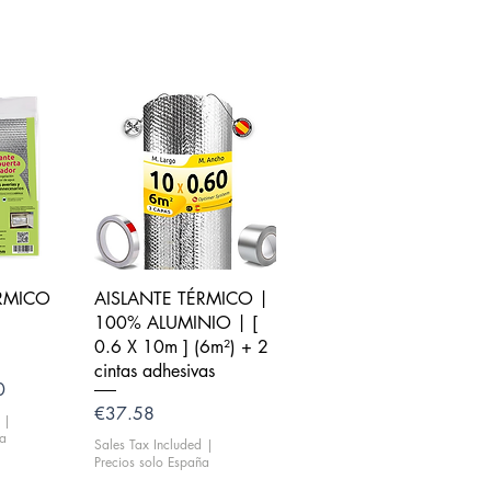
iew
Quick View
ÉRMICO
AISLANTE TÉRMICO |
100% ALUMINIO | [
0.6 X 10m ] (6m²) + 2
cintas adhesivas
rice
0
Price
€37.58
|
ña
Sales Tax Included
|
Precios solo España