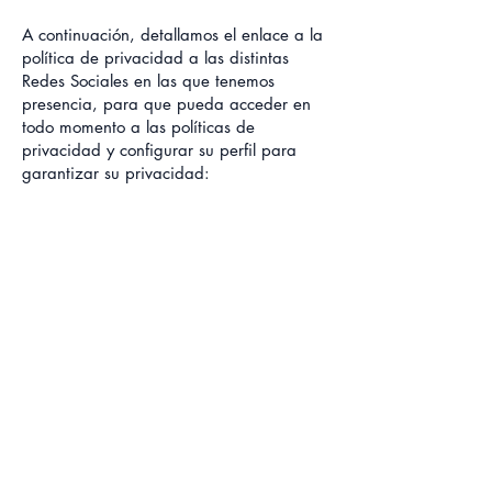
A continuación, detallamos el enlace a la
política de privacidad a las distintas
Redes Sociales en las que tenemos
presencia, para que pueda acceder en
todo momento a las políticas de
privacidad y configurar su perfil para
garantizar su privacidad:
Facebook:
https://es-
es.facebook.com/privacy/policy/?
entry_point=facebook_page_footer
X:
https://twitter.com/es/privacy
LinkedIN:
https://es.linkedin.com/legal/privacy-
policy
Youtube:
https://policies.google.com/privacy
Instagram:
https://privacycenter.instagram.com/
TikTok: