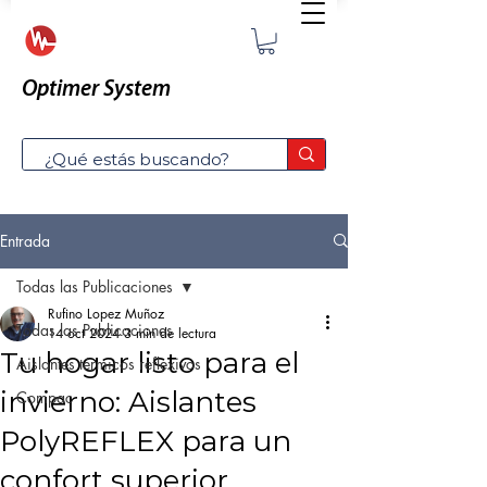
Optimer System
Entrada
Todas las Publicaciones
Rufino Lopez Muñoz
Todas las Publicaciones
14 oct 2024
3 min de lectura
Tu hogar listo para el
Aislantes térmicos reflexivos
invierno: Aislantes
Compac
PolyREFLEX para un
confort superior